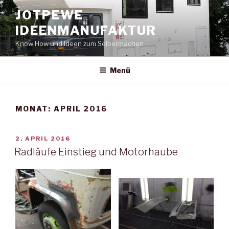
Zum
JOTPEWE
Inhalt
IDEENMANUFAKTUR
springen
Know How und Ideen zum Selbermachen
Menü
MONAT:
APRIL 2016
VERÖFFENTLICHT
2. APRIL 2016
AM
Radläufe Einstieg und Motorhaube