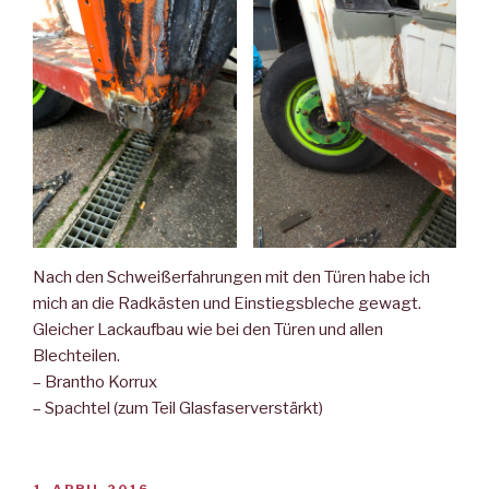
Nach den Schweißerfahrungen mit den Türen habe ich
mich an die Radkästen und Einstiegsbleche gewagt.
Gleicher Lackaufbau wie bei den Türen und allen
Blechteilen.
– Brantho Korrux
– Spachtel (zum Teil Glasfaserverstärkt)
VERÖFFENTLICHT
1. APRIL 2016