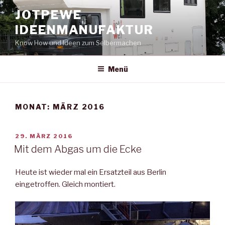
Zum
JOTPEWE
Inhalt
IDEENMANUFAKTUR
springen
Know How und Ideen zum Selbermachen
Menü
MONAT:
MÄRZ 2016
VERÖFFENTLICHT
29. MÄRZ 2016
AM
Mit dem Abgas um die Ecke
Heute ist wieder mal ein Ersatzteil aus Berlin
eingetroffen. Gleich montiert.