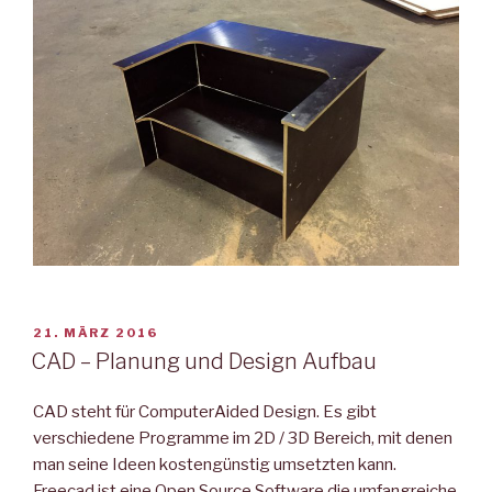
VERÖFFENTLICHT
21. MÄRZ 2016
AM
CAD – Planung und Design Aufbau
CAD steht für ComputerAided Design. Es gibt
verschiedene Programme im 2D / 3D Bereich, mit denen
man seine Ideen kostengünstig umsetzten kann.
Freecad ist eine Open Source Software die umfangreiche