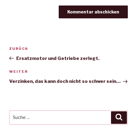
Beitragsnavigation
Vorheriger
ZURÜCK
Beitrag
Ersatzmotor und Getriebe zerlegt.
Nächster
WEITER
Beitrag
Verzinken, das kann doch nicht so schwer sein…
Suche
Suche
nach: