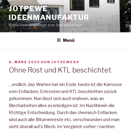
Zum
JOTPEWE
Inhalt
IDEENMANUFAKTUR
springen
Know How und Ideen zum Selbermachen
Menü
VERÖFFENTLICHT
6. MÄRZ 2020
VON
JOTPEWE69
AM
Ohne Rost und KTL beschichtet
…endlich, das Warten hat ein Ende, heute ist die Karrosse
vom Entlacken, Entrosten und KTL beschichten zurück
gekommen. Nun lässt sich auch erahnen, was an
Blecharbeiten alles zu erledigen ist. Im Nachhinein die
RIchtige Entscheidung. Durch das chemisch Entlacken
sind auch alle Bitumenreste etc. verschwunden und man
sieht überall auf’s Blech. Im Vergleich vorher / nachher.