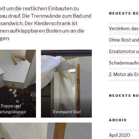
eit um die restlichen Einbauten zu
NEUESTE B
bau drauf. Die Trennwände zum Bad und
sandwich. Der Kleiderschrank ist
Verzinken, das
einen aufklappbaren Boden um an die
gen.
Ohne Rost und
Ersatzmotor un
Schadensaufn
2. Motor als E
NEUESTE K
Treppe und
rtungsklappe
Trennwand Bad
ARCHIV
April 2020