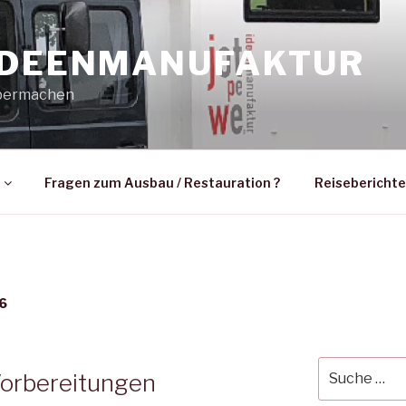
IDEENMANUFAKTUR
lbermachen
Fragen zum Ausbau / Restauration ?
Reiseberichte
6
Suche
Vorbereitungen
nach: