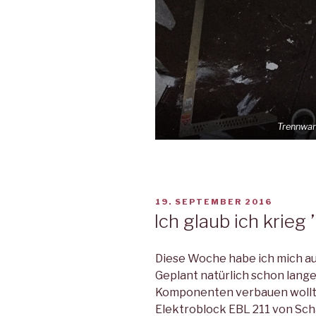
Trennwan
VERÖFFENTLICHT
19. SEPTEMBER 2016
AM
Ich glaub ich krieg
Diese Woche habe ich mich aus
Geplant natürlich schon lange
Komponenten verbauen wollte
Elektroblock EBL 211 von Sc