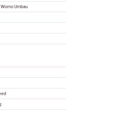
 Womo Umbau
eed
g