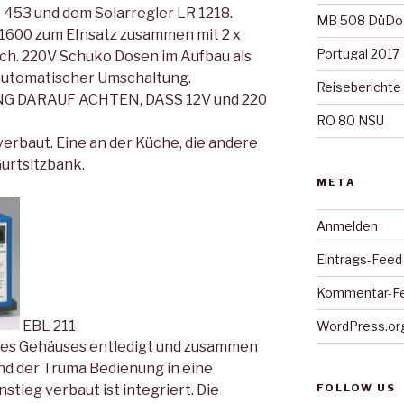
T 453 und dem Solarregler LR 1218.
MB 508 DüDo
1600 zum EInsatz zusammen mit 2 x
Portugal 2017
ch. 220V Schuko Dosen im Aufbau als
 automatischer Umschaltung.
Reiseberichte
G DARAUF ACHTEN, DASS 12V und 220
RO 80 NSU
erbaut. Eine an der Küche, die andere
urtsitzbank.
META
Anmelden
Eintrags-Feed
Kommentar-F
EBL 211
WordPress.or
hres Gehäuses entledigt und zusammen
d der Truma Bedienung in eine
FOLLOW US
nstieg verbaut ist integriert. Die