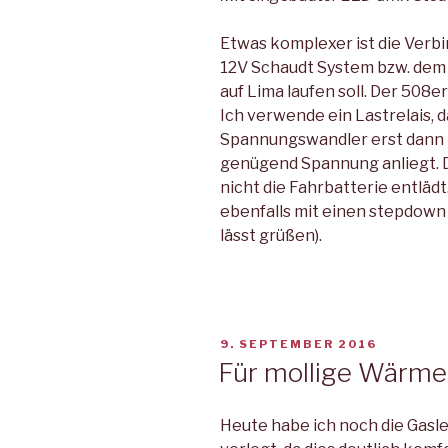
Etwas komplexer ist die Verb
12V Schaudt System bzw. dem 
auf Lima laufen soll. Der 508er
Ich verwende ein Lastrelais, 
Spannungswandler erst dann 
genügend Spannung anliegt. Da
nicht die Fahrbatterie entlädt
ebenfalls mit einen stepdow
lässt grüßen).
VERÖFFENTLICHT
9. SEPTEMBER 2016
AM
Für mollige Wärme 
Heute habe ich noch die Gasl