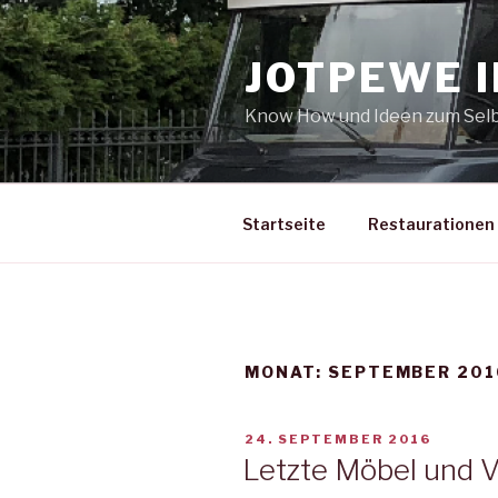
Zum
Inhalt
JOTPEWE 
springen
Know How und Ideen zum Se
Startseite
Restaurationen
MONAT:
SEPTEMBER 201
VERÖFFENTLICHT
24. SEPTEMBER 2016
AM
Letzte Möbel und 