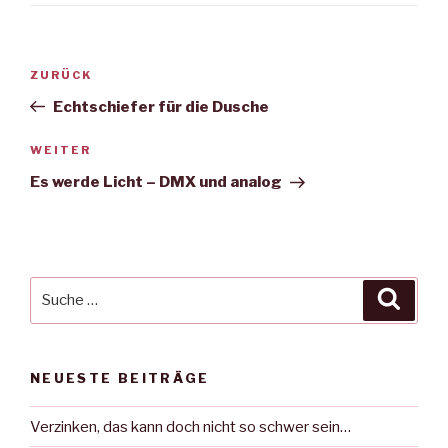
Beitragsnavigation
Vorheriger
ZURÜCK
Beitrag
Echtschiefer für die Dusche
Nächster
WEITER
Beitrag
Es werde Licht – DMX und analog
Suche
Suche
nach:
NEUESTE BEITRÄGE
Verzinken, das kann doch nicht so schwer sein…