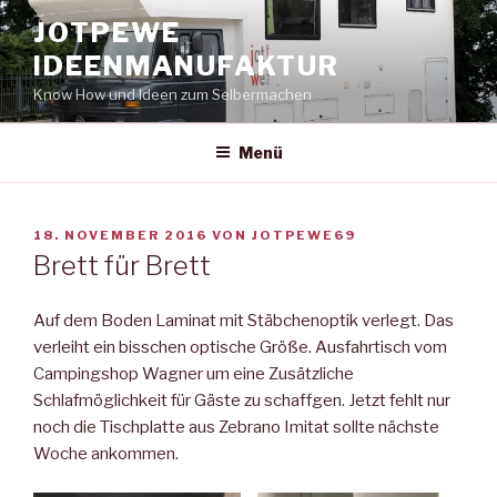
Zum
JOTPEWE
Inhalt
IDEENMANUFAKTUR
springen
Know How und Ideen zum Selbermachen
Menü
VERÖFFENTLICHT
18. NOVEMBER 2016
VON
JOTPEWE69
AM
Brett für Brett
Auf dem Boden Laminat mit Stäbchenoptik verlegt. Das
verleiht ein bisschen optische Größe. Ausfahrtisch vom
Campingshop Wagner um eine Zusätzliche
Schlafmöglichkeit für Gäste zu schaffgen. Jetzt fehlt nur
noch die Tischplatte aus Zebrano Imitat sollte nächste
Woche ankommen.