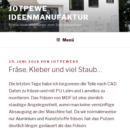
Zum
JOTPEWE
Inhalt
IDEENMANUFAKTUR
springen
Know How und Ideen zum Selbermachen
Menü
VERÖFFENTLICHT
19. JUNI 2016
VON
JOTPEWE69
AM
Fräse, Kleber und viel Staub…
Die letzten Tage habe ich begonnen die Teile nach CAD
Daten zu fräsen und mit PU Leim und Lamellos zu
montieren. Das Fräsen von MDF ist eine ziemlich
staubige Angelegenheit, wenn man keine vernünftige
Absaugung an der Maschine hat. Da wir normalerweise
nur Aluminium und Kunststoffe fräsen, hat das Putzen
deutlich länger gedauert als das Fräsen.