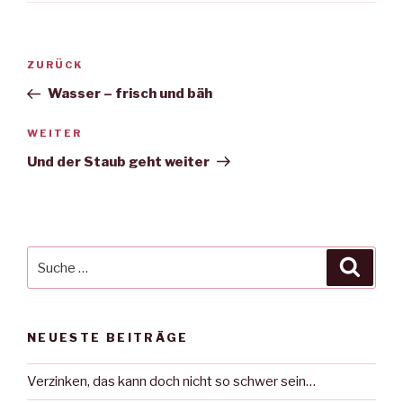
Beitragsnavigation
Vorheriger
ZURÜCK
Beitrag
Wasser – frisch und bäh
Nächster
WEITER
Beitrag
Und der Staub geht weiter
Suche
Suche
nach:
NEUESTE BEITRÄGE
Verzinken, das kann doch nicht so schwer sein…