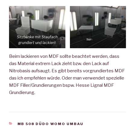
Sitzbänke mit Staufach
grundiert und lackiert
Beim lackieren von MDF sollte beachtet werden, dass
das Material extrem Lack zieht bzw. den Lack auf
Nitrobasis aufsaugt. Es gibt bereits vorgrundiertes MDF
das ich empfehlen würde. Oder man verwendet spezielle
MDF Filler/Grundierungen bspw. Hesse Lignal MDF
Grundierung.
KATEGORIEN
MB 508 DÜDO WOMO UMBAU