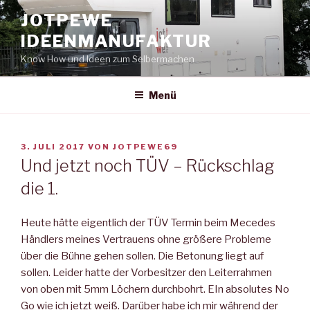
Zum
JOTPEWE
Inhalt
IDEENMANUFAKTUR
springen
Know How und Ideen zum Selbermachen
Menü
VERÖFFENTLICHT
3. JULI 2017
VON
JOTPEWE69
AM
Und jetzt noch TÜV – Rückschlag
die 1.
Heute hätte eigentlich der TÜV Termin beim Mecedes
Händlers meines Vertrauens ohne größere Probleme
über die Bühne gehen sollen. Die Betonung liegt auf
sollen. Leider hatte der Vorbesitzer den Leiterrahmen
von oben mit 5mm Löchern durchbohrt. EIn absolutes No
Go wie ich jetzt weiß. Darüber habe ich mir während der